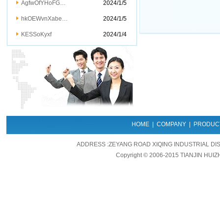
AgfwOfYHoFG…
2024/1/5
hkOEWvnXabe…
2024/1/5
KESSoKyxf
2024/1/4
HOME
|
COMPANY
|
PRODUC
ADDRESS :ZEYANG ROAD XIQING INDUSTRIAL DIS
Copyright © 2006-2015 TIANJIN HUIZ