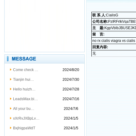
联 系 人
:CialisG
公司名称:
PzIRFrIkVqaTB
主 题:
KgpVblbJBUSEJK
留 言:
no rx cialis
viagra vs cialis
回复内容:
无
Come check …
2024/8/20
Tianjin hui…
2024/7/30
Hello huizh…
2024/7/28
LeadsMax.bi…
2024/7/16
All your bu…
2024/7/6
xXrRvJXBpLv…
2024/1/5
BxjhigpaWdT
2024/1/5