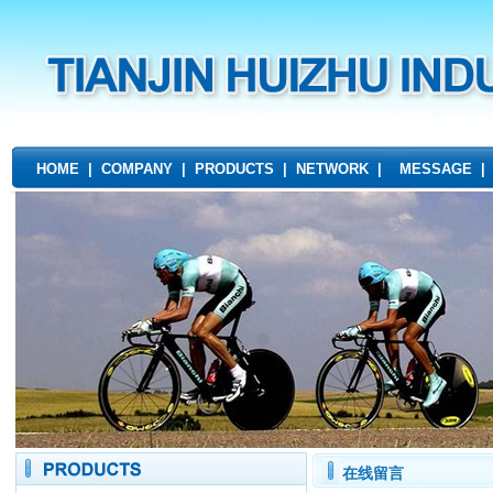
HOME
|
COMPANY
|
PRODUCTS
|
NETWORK
|
MESSAGE
在线留言